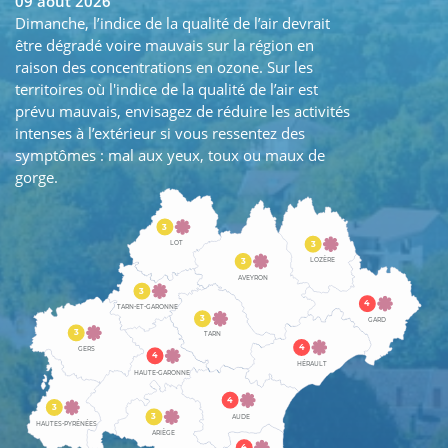
09 août 2026
Dimanche, l’indice de la qualité de l’air devrait
être dégradé voire mauvais sur la région en
raison des concentrations en ozone. Sur les
territoires où l'indice de la qualité de l’air est
prévu mauvais, envisagez de réduire les activités
intenses à l’extérieur si vous ressentez des
symptômes : mal aux yeux, toux ou maux de
gorge.
3
3
LOT
LOZÈRE
3
AVEYRON
3
4
TARN-ET-GARONNE
3
GARD
3
TARN
4
GERS
4
HÉRAULT
HAUTE-GARONNE
4
3
3
AUDE
HAUTES-PYRÉNÉES
ARIÈGE
4