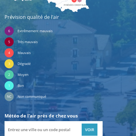
PYRÉNÉES-ORIENTALES
Prévision qualité de l'air
6
Extrêmement mauvais
5
Très mauvais
4
Mauvais
3
Dégradé
2
Moyen
1
Bon
NC
Non communiqué
Météo de l'air près de chez vous